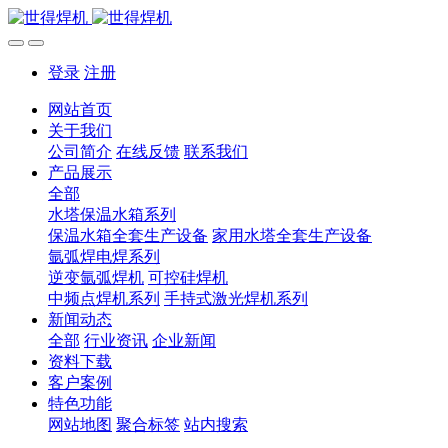
登录
注册
网站首页
关于我们
公司简介
在线反馈
联系我们
产品展示
全部
水塔保温水箱系列
保温水箱全套生产设备
家用水塔全套生产设备
氩弧焊电焊系列
逆变氩弧焊机
可控硅焊机
中频点焊机系列
手持式激光焊机系列
新闻动态
全部
行业资讯
企业新闻
资料下载
客户案例
特色功能
网站地图
聚合标签
站内搜索